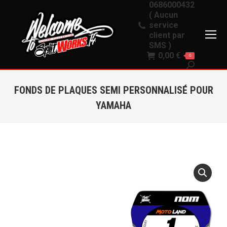
0686000432
( Aucun
service
client par
SMS )
0,00
€
0
Recherche
:
FONDS DE PLAQUES SEMI PERSONNALISÉ POUR
YAMAHA
Vous êtes ici :