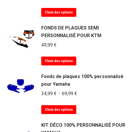
options
Ce
Choix des options
peuvent
produit
être
a
FONDS DE PLAQUES SEMI
choisies
plusieurs
PERSONNALISÉ POUR KTM
sur
variations.
la
49,99
€
Les
page
options
du
Ce
Choix des options
peuvent
produit
produit
être
a
Fonds de plaques 100% personnalisé
choisies
plusieurs
pour Yamaha
sur
variations.
la
34,99
€
–
69,99
€
Les
page
options
du
Ce
Choix des options
peuvent
produit
produit
être
a
KIT DÉCO 100% PERSONNALISÉ POUR
choisies
plusieurs