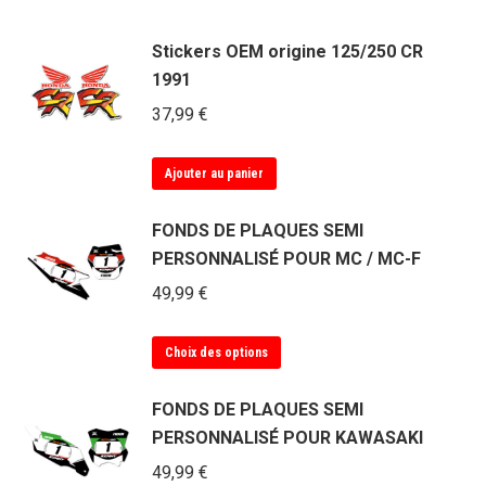
Stickers OEM origine 125/250 CR
1991
37,99
€
Ajouter au panier
FONDS DE PLAQUES SEMI
PERSONNALISÉ POUR MC / MC-F
49,99
€
Ce
Choix des options
produit
a
FONDS DE PLAQUES SEMI
plusieurs
PERSONNALISÉ POUR KAWASAKI
variations.
49,99
€
Les