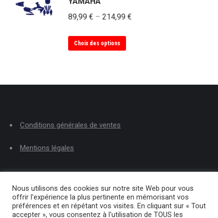
YAMAHA
sur
variations.
la
89,99
€
–
214,99
€
Les
page
options
du
Ce
Choix des options
peuvent
produit
produit
être
a
choisies
plusieurs
sur
variations.
la
Les
page
options
du
Conditions générales de ventes
peuvent
produit
être
Mentions légales
choisies
sur
la
page
Nous utilisons des cookies sur notre site Web pour vous
offrir l'expérience la plus pertinente en mémorisant vos
du
préférences et en répétant vos visites. En cliquant sur « Tout
produit
accepter », vous consentez à l'utilisation de TOUS les