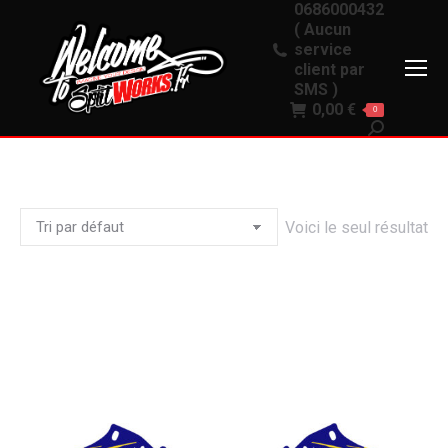
0686000432
( Aucun
service
client par
SMS )
0,00
€
0
Recherche
:
Voici le seul résultat