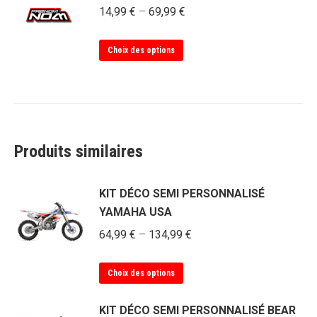
plusieurs
choisies
14,99
€
–
69,99
€
variations.
sur
Les
la
Ce
Choix des options
options
page
produit
peuvent
du
a
être
produit
plusieurs
choisies
variations.
sur
Les
la
Produits similaires
options
page
peuvent
du
être
KIT DÉCO SEMI PERSONNALISÉ
produit
choisies
YAMAHA USA
sur
64,99
€
–
134,99
€
la
page
Ce
Choix des options
du
produit
produit
a
KIT DÉCO SEMI PERSONNALISÉ BEAR