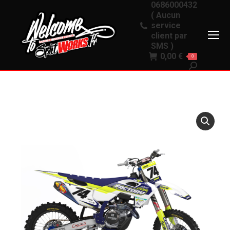
0686000432
( Aucun
service
client par
SMS )
0,00
€
0
Recherche
: