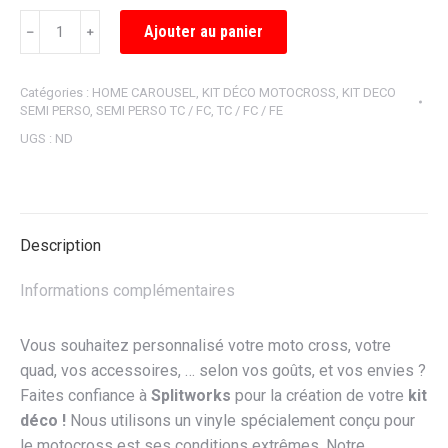
quantité
Ajouter au panier
﹣
﹢
de
KIT
Catégories :
HOME CAROUSEL
,
KIT DÉCO MOTOCROSS
,
KIT DECO
DÉCO
SEMI PERSO
,
SEMI PERSO TC / FC
,
TC / FC / FE
SEMI
UGS :
ND
PERSONNALISÉ
FACTORY
Description
Informations complémentaires
Vous souhaitez personnalisé votre moto cross, votre
quad, vos accessoires, … selon vos goûts, et vos envies ?
Faites confiance à
Splitworks
pour la création de votre
kit
déco !
Nous utilisons un vinyle spécialement conçu pour
le motocross est ses conditions extrêmes. Notre