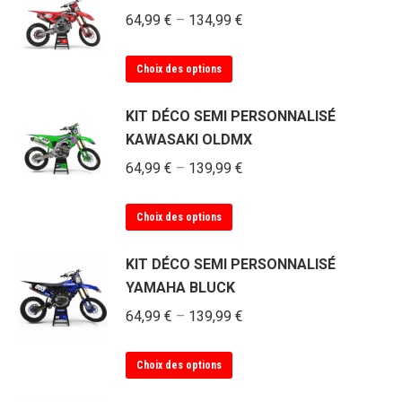
plusieurs
64,99
€
–
134,99
€
variations.
Les
Ce
Choix des options
options
produit
peuvent
a
KIT DÉCO SEMI PERSONNALISÉ
être
plusieurs
KAWASAKI OLDMX
choisies
variations.
sur
64,99
€
–
139,99
€
Les
la
options
page
Ce
Choix des options
peuvent
du
produit
être
produit
a
KIT DÉCO SEMI PERSONNALISÉ
choisies
plusieurs
YAMAHA BLUCK
sur
variations.
la
64,99
€
–
139,99
€
Les
page
options
du
Ce
Choix des options
peuvent
produit
produit
être