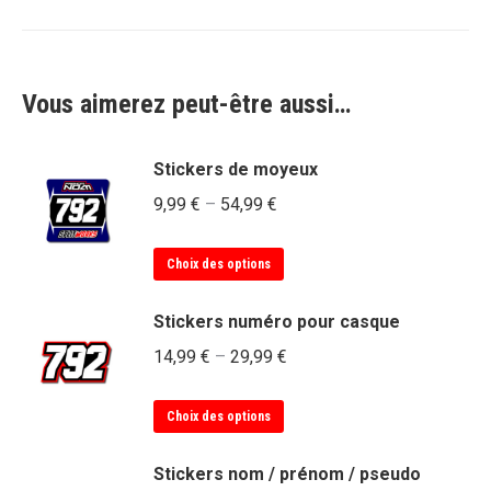
Vous aimerez peut-être aussi…
Stickers de moyeux
9,99
€
–
54,99
€
Ce
Choix des options
produit
a
Stickers numéro pour casque
plusieurs
14,99
€
–
29,99
€
variations.
Les
Ce
Choix des options
options
produit
peuvent
a
Stickers nom / prénom / pseudo
être