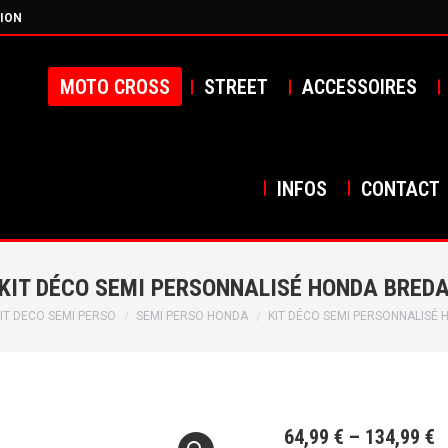
ION
MOTO CROSS
STREET
ACCESSOIRES
INFOS
CONTACT
KIT DÉCO SEMI PERSONNALISÉ HONDA BRED
ci :
IT DECO SEMI PERSO
SEMI PERSO HONDA
KIT DÉCO SEMI PERSONNALISÉ
64,99
€
–
134,99
€