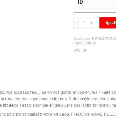
ID
quantité
Ajout
﹣
﹢
de
KIT
Catégories :
HOME CAROUS
DÉCO
PERSO HONDA
SEMI
UGS :
ND
PERSONNALISÉ
HONDA
BREDA
ad, vos accessoires, … selon vos goûts, et vos envies ? Faite c
ocross est ses conditions extrêmes. Notre vinyle est révolutionn
re
kit déco
) est disponible en deux versions : Ultra-brillant ou ma
ons pour personnalisez votre
kit déco.
( FLUO, CHROME, HOLOG