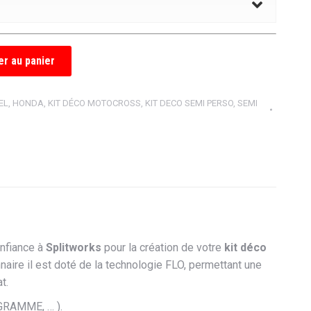
er au panier
EL
,
HONDA
,
KIT DÉCO MOTOCROSS
,
KIT DECO SEMI PERSO
,
SEMI
onfiance à
Splitworks
pour la création de votre
kit déco
aire il est doté de la technologie FLO, permettant une
t.
RAMME, … ).