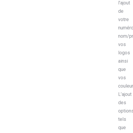
l’ajout
de
votre
numéro
nom/p
vos
logos
ainsi
que
vos
couleur
L’ajout
des
option
tels
que