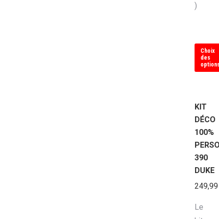
)
Choix
des
option
Ce
produit
KIT
a
DÉCO
plusieu
100%
variati
PERSO
Les
390
option
DUKE
peuven
249,9
être
choisi
Le