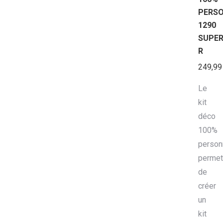
PERSO
1290
SUPE
R
249,9
Le
kit
déco
100%
person
permet
de
créer
un
kit