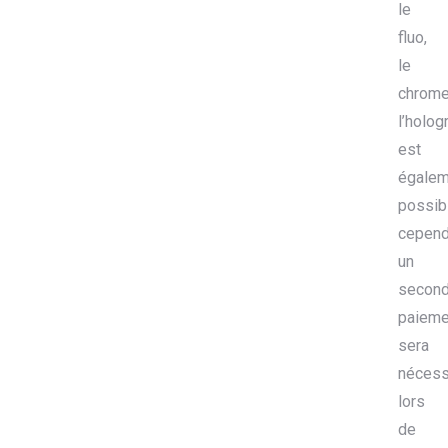
le
fluo,
le
chrome
l’holo
est
égalem
possib
cepend
un
secon
paieme
sera
nécess
lors
de