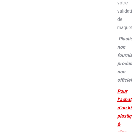
votre
validat
de
maquet
Plasti
non
fournis
produi
non
officie
Pour
l’achat
d’un ki
plasti
&