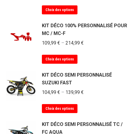
options
Ce
Choix des options
peuvent
produit
être
a
KIT DÉCO 100% PERSONNALISÉ POUR
choisies
plusieurs
MC / MC-F
sur
variations.
la
109,99
€
–
214,99
€
Les
page
options
du
Ce
Choix des options
peuvent
produit
produit
être
a
KIT DÉCO SEMI PERSONNALISÉ
choisies
plusieurs
SUZUKI FAST
sur
variations.
la
104,99
€
–
139,99
€
Les
page
options
du
Ce
Choix des options
peuvent
produit
produit
être
a
KIT DÉCO SEMI PERSONNALISÉ TC /
choisies
plusieurs
FC AQUA
sur