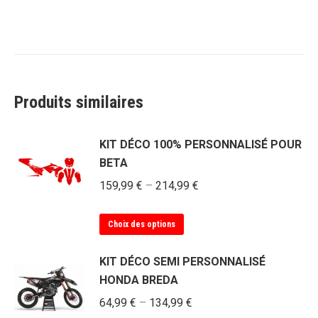
Produits similaires
KIT DÉCO 100% PERSONNALISÉ POUR
BETA
159,99
€
–
214,99
€
Ce
Choix des options
produit
a
KIT DÉCO SEMI PERSONNALISÉ
plusieurs
HONDA BREDA
variations.
64,99
€
–
134,99
€
Les