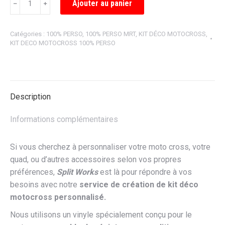
Ajouter au panier
﹣
﹢
de
KIT
Catégories :
100% PERSO
,
100% PERSO MRT
,
KIT DÉCO MOTOCROSS
,
DÉCO
KIT DECO MOTOCROSS 100% PERSO
100%
PERSONNALISÉ
POUR
RIEJU
Description
MRT
Informations complémentaires
Si vous cherchez à personnaliser votre moto cross, votre
quad, ou d’autres accessoires selon vos propres
préférences,
Split Works
est là pour répondre à vos
besoins avec notre
service de création de kit déco
motocross personnalisé.
Nous utilisons un vinyle spécialement conçu pour le