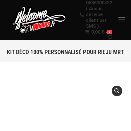
0686000432
( Aucun
service
client par
SMS )
0,00
€
0
Recherche
:
KIT DÉCO 100% PERSONNALISÉ POUR RIEJU MRT
Vous êtes ici :