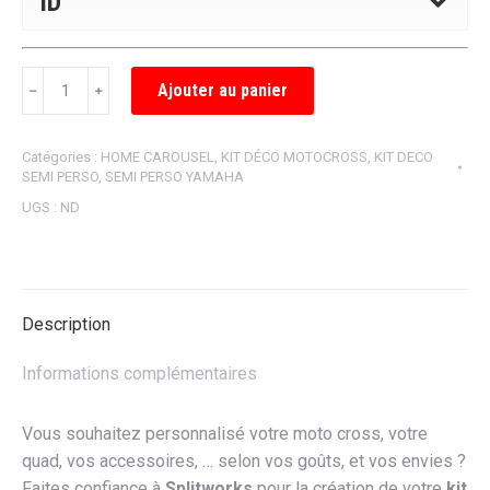
ID
quantité
Ajouter au panier
﹣
﹢
de
KIT
Catégories :
HOME CAROUSEL
,
KIT DÉCO MOTOCROSS
,
KIT DECO
DÉCO
SEMI PERSO
,
SEMI PERSO YAMAHA
SEMI
UGS :
ND
PERSONNALISÉ
YAMAHA
LINE
Description
Informations complémentaires
Vous souhaitez personnalisé votre moto cross, votre
quad, vos accessoires, … selon vos goûts, et vos envies ?
Faites confiance à
Splitworks
pour la création de votre
kit