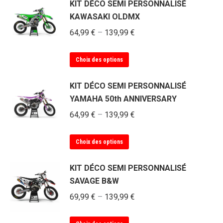
a
KIT DÉCO SEMI PERSONNALISÉ
plusieurs
KAWASAKI OLDMX
variations.
64,99
€
–
139,99
€
Les
options
Ce
Choix des options
peuvent
produit
être
a
KIT DÉCO SEMI PERSONNALISÉ
choisies
plusieurs
YAMAHA 50th ANNIVERSARY
sur
variations.
la
64,99
€
–
139,99
€
Les
page
options
du
Ce
Choix des options
peuvent
produit
produit
être
a
KIT DÉCO SEMI PERSONNALISÉ
choisies
plusieurs
SAVAGE B&W
sur
variations.
la
69,99
€
–
139,99
€
Les
page
options
du
Ce