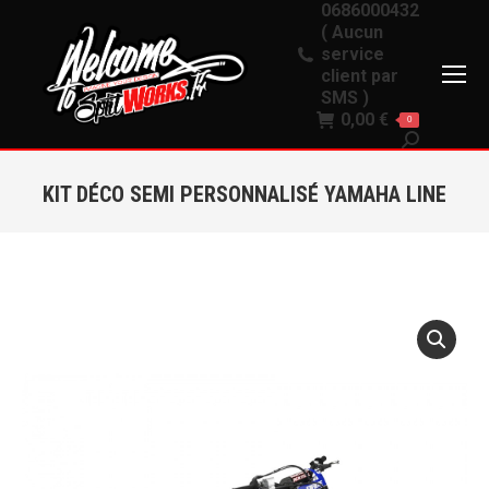
0686000432
( Aucun
service
client par
SMS )
0,00
€
0
Recherche
:
KIT DÉCO SEMI PERSONNALISÉ YAMAHA LINE
Vous êtes ici :