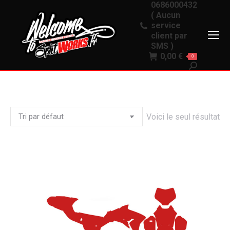
0686000432
( Aucun
service
client par
SMS )
0,00
€
0
Recherche
:
Voici le seul résultat