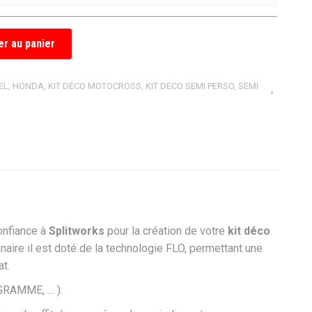
er au panier
EL
,
HONDA
,
KIT DÉCO MOTOCROSS
,
KIT DECO SEMI PERSO
,
SEMI
onfiance à
Splitworks
pour la création de votre
kit déco
aire il est doté de la technologie FLO, permettant une
at.
RAMME, … ).