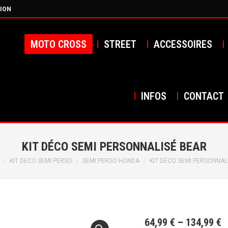
ION
MOTO CROSS
STREET
ACCESSOIRES
INFOS
CONTACT
KIT DÉCO SEMI PERSONNALISÉ BEAR
es ici :
KIT DECO SEMI PERSO
SEMI PERSO HONDA
KIT DÉCO SEMI PERSONNAL
64,99
€
–
134,99
€