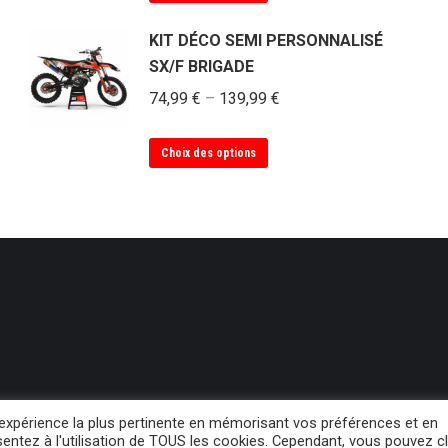
produit
a
KIT DÉCO SEMI PERSONNALISÉ
plusieurs
SX/F BRIGADE
variations.
74,99
€
–
139,99
€
Les
options
Ce
Choix des options
peuvent
produit
être
a
choisies
plusieurs
sur
variations.
la
Les
page
options
du
peuvent
produit
être
choisies
sur
l'expérience la plus pertinente en mémorisant vos préférences et en
la
sentez à l'utilisation de TOUS les cookies. Cependant, vous pouvez cl