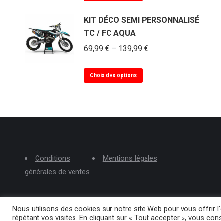
produit
a
KIT DÉCO SEMI PERSONNALISÉ
plusieurs
TC / FC AQUA
variations.
69,99
€
–
139,99
€
Les
options
Ce
Choix des options
peuvent
produit
être
a
choisies
plusieurs
sur
variations.
la
Les
page
options
du
Conditions
Mentions légales
peuvent
produit
générales de ventes
être
choisies
sur
Nous utilisons des cookies sur notre site Web pour vous offrir 
la
répétant vos visites. En cliquant sur « Tout accepter », vous con