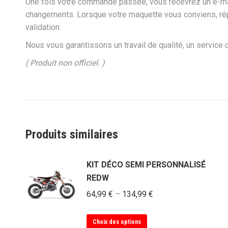
Une fois votre commande passée, vous recevrez un e-mail 
changements. Lorsque votre maquette vous conviens, ré
validation.
Nous vous garantissons un travail de qualité, un service cl
( Produit non officiel. )
Produits similaires
KIT DÉCO SEMI PERSONNALISÉ
REDW
64,99
€
–
134,99
€
Ce
Choix des options