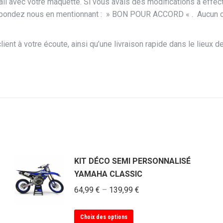
avec votre maquette. Si vous avais des modifications à effectue
pondez nous en mentionnant : » BON POUR ACCORD « . Aucun cha
ient à votre écoute, ainsi qu’une livraison rapide dans le lieux de
KIT DÉCO SEMI PERSONNALISÉ
YAMAHA CLASSIC
64,99
€
–
139,99
€
Ce
Choix des options