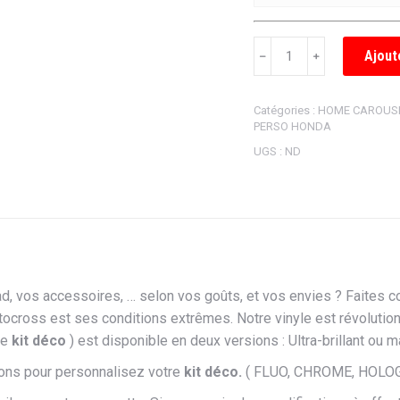
quantité
Ajout
﹣
﹢
de
KIT
Catégories :
HOME CAROUS
DÉCO
PERSO HONDA
SEMI
UGS :
ND
PERSONNALISÉ
BEAR
d, vos accessoires, … selon vos goûts, et vos envies ? Faites c
ocross est ses conditions extrêmes. Notre vinyle est révolutionn
re
kit déco
) est disponible en deux versions : Ultra-brillant ou m
ons pour personnalisez votre
kit déco.
( FLUO, CHROME, HOLOG