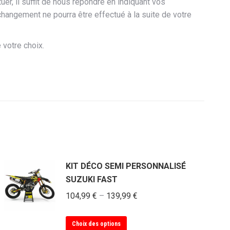
r, il suffit de nous répondre en indiquant vos
ngement ne pourra être effectué à la suite de votre
 votre choix.
KIT DÉCO SEMI PERSONNALISÉ
SUZUKI FAST
104,99
€
–
139,99
€
Ce
Choix des options